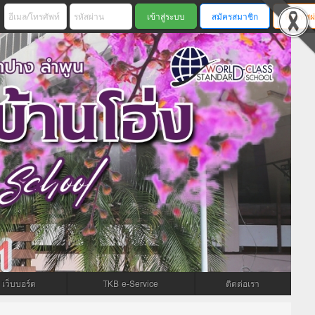
สมัครสมาชิก
ลืมรหัสผ
เว็บบอร์ด
TKB e-Service
ติดต่อเรา