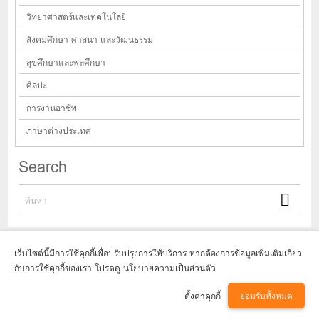
วิทยาศาสตร์และเทคโนโลยี
สังคมศึกษา ศาสนา และวัฒนธรรม
สุขศึกษาและพลศึกษา
ศิลปะ
การงานอาชีพ
ภาษาต่างประเทศ
Search
เว็บไซต์นี้มีการใช้คุกกี้เพื่อปรับปรุงการให้บริการ หากต้องการข้อมูลเพิ่มเติมเกี่ยว
กับการใช้คุกกี้ของเรา โปรดดู นโยบายความเป็นส่วนตัว
Copyright © 2017
โรงเรียนธีรกานท์บ้านโฮ่ง อ.บ้านโฮ่ง จ.ลำพูน
GCMS Version 14.0.0 designed by
Kotchasan.com
page process
0.2442
ตั้งค่าคุกกี้
ยอมรับทั้งหมด
วินาที (
10
quries.)