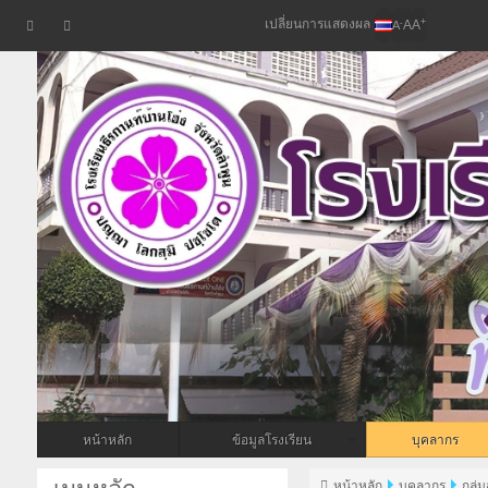
เปลี่ยนการแสดงผล
+
-
A
A
A
หน้าหลัก
ข้อมูลโรงเรียน
บุคลากร
หน้าหลัก
บุคลากร
กลุ่