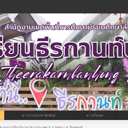
ข่าวสาร/ประชาสัมพันธ์
ดาวน์โหลด
มสาระการเรียนรู้ภาษาต่างประเทศ
นายพนาวุธ อินชูพงษ์