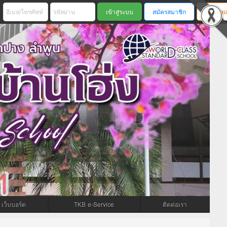
สมัครสมาชิก
ลืมรหัสผ
เว็บบอร์ด
TKB e-Service
ติดต่อเรา