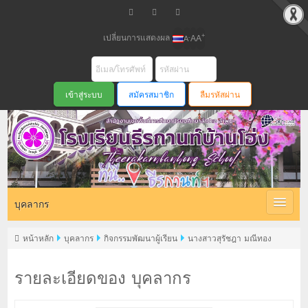
เปลี่ยนการแสดงผล
+
-
A
A
A
สมัครสมาชิก
ลืมรหัสผ่าน
บุคลากร
หน้าหลัก
บุคลากร
กิจกรรมพัฒนาผู้เรียน
นางสาวสุรัชฎา มณีทอง
รายละเอียดของ บุคลากร