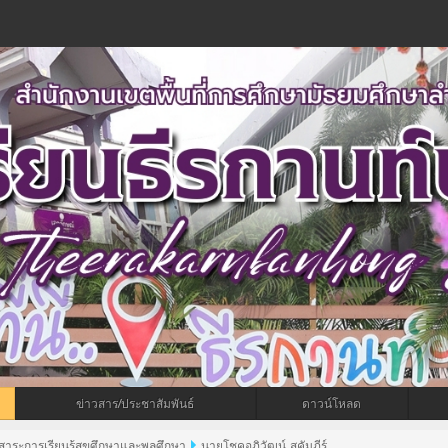
ข่าวสาร/ประชาสัมพันธ์
ดาวน์โหลด
มสาระการเรียนรู้สุขศึกษาและพลศึกษา
นายโชคอภิวัฒน์ สุคัมภีร์