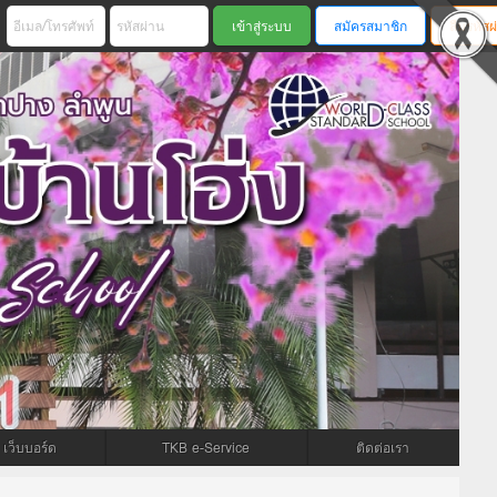
สมัครสมาชิก
ลืมรหัสผ
เว็บบอร์ด
TKB e-Service
ติดต่อเรา