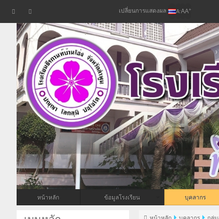
เปลี่ยนการแสดงผล
+
-
A
A
A
หน้าหลัก
ข้อมูลโรงเรียน
บุคลากร
หน้าหลัก
บุคลากร
กลุ่