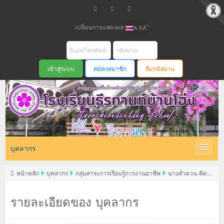
เปลี่ยนการแสดงผล
+
-
A
A
A
สมัครสมาชิก
ลืมรหัสผ่าน
บุคลากร
หน้าหลัก
บุคลากร
กลุ่มสาระการเรียนรู้การงานอาชีพ
นางลำดวน ติด
ทะ
รายละเอียดของ บุคลากร