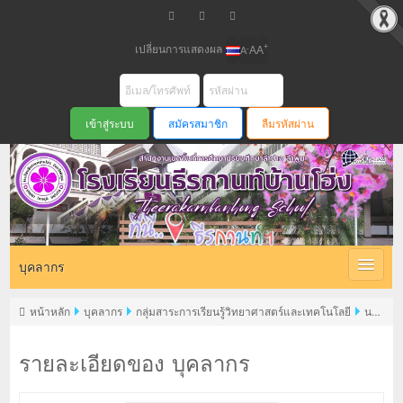
เปลี่ยนการแสดงผล
+
-
A
A
A
สมัครสมาชิก
ลืมรหัสผ่าน
บุคลากร
หน้าหลัก
บุคลากร
กลุ่มสาระการเรียนรู้วิทยาศาสตร์และเทคโนโลยี
นาง
สุภาภรณ์ พิพัฒน์วุฒิกุล
รายละเอียดของ บุคลากร