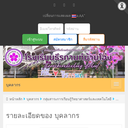
เปลี่ยนการแสดงผล
+
-
A
A
A
สมัครสมาชิก
ลืมรหัสผ่าน
บุคลากร
หน้าหลัก
บุคลากร
กลุ่มสาระการเรียนรู้วิทยาศาสตร์และเทคโนโลยี
นายนิพล ปลุกเสก
รายละเอียดของ บุคลากร