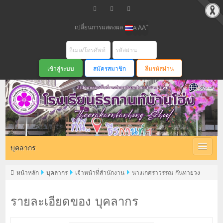
เปลี่ยนการแสดงผล
+
-
A
A
A
สมัครสมาชิก
ลืมรหัสผ่าน
บุคลากร
หน้าหลัก
บุคลากร
เจ้าหน้าที่สำนักงาน
นางเกศราวรรณ กันทายวง
รายละเอียดของ บุคลากร