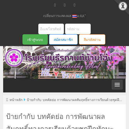
เปลี่ยนการแสดงผล
+
-
A
A
A
สมัครสมาชิก
ลืมรหัสผ่าน
หน้าหลัก
ป้ายกำกับ บทคัดย่อ การพัฒนาผลสัมฤทธิ์ทางการเรียนด้วยชุดฝึก
ทักษะภาษาอังกฤษ เรื่อง การสอนไวยากรณ์ Present perfect Tense วิชาภาษา
อังกฤษ อ32101 ชั้น ม.5
ป้ายกำกับ บทคัดย่อ การพัฒนาผล
สัมฤทธิ์ทางการเรียนด้วยชุดฝึกทักษะ