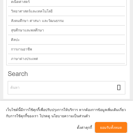
คณิตศาสตร์
วิทยาศาสตร์และเทคโนโลยี
สังคมศึกษา ศาสนา และวัฒนธรรม
สุขศึกษาและพลศึกษา
ศิลปะ
การงานอาชีพ
ภาษาต่างประเทศ
Search
เว็บไซต์นี้มีการใช้คุกกี้เพื่อปรับปรุงการให้บริการ หากต้องการข้อมูลเพิ่มเติมเกี่ยว
กับการใช้คุกกี้ของเรา โปรดดู นโยบายความเป็นส่วนตัว
Copyright © 2017
โรงเรียนธีรกานท์บ้านโฮ่ง อ.บ้านโฮ่ง จ.ลำพูน
GCMS Version 14.0.0 designed by
Kotchasan.com
page process
0.3029
ตั้งค่าคุกกี้
ยอมรับทั้งหมด
วินาที (
9
quries.)